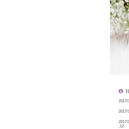
T
2017/
2017/
2017/
,12